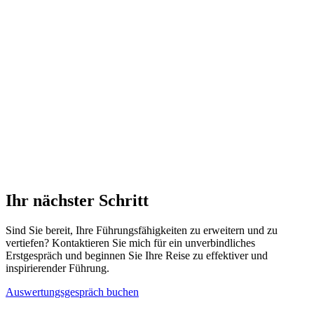
Coaching für Führungskräfte in
Dortmund
Das Verständnis der Lebensmotive und deren Auswirkungen auf die
Führungspersönlichkeit ist entscheidend für die Entwicklung
effektiver Führungskräfte. Ein ausgewogenes Coaching, das diese
Motive berücksichtigt, kann Führungskräften in Dortmund helfen,
ihre Stärken zu nutzen und potenzielle Schwächen zu überwinden.
Dadurch können sie ihre Führungsqualitäten verbessern und zu
einer positiven und produktiven Arbeitsumgebung beitragen.
Ihr nächster Schritt
Sind Sie bereit, Ihre Führungsfähigkeiten zu erweitern und zu
vertiefen? Kontaktieren Sie mich für ein unverbindliches
Erstgespräch und beginnen Sie Ihre Reise zu effektiver und
inspirierender Führung.
Auswertungsgespräch buchen